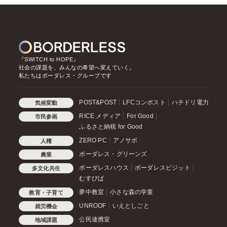
『SWITCH to HOPE』
社会の課題を、みんなの希望へ変えていく。
私たちはボーダレス・グループです
POST&POST
LFCコンポスト
ハチドリ電力
気候変動
RICE メディア
For Good
市民参画
ふるさと納税 for Good
ZERO PC
アノサポ
人権
ボーダレス・グリーンズ
農業
ボーダレスハウス
ボーダレスビジット
多文化共生
むすびば
夢中教室
小さな森の学童
教育・子育て
UNROOF
いえとしごと
就労機会
公民連携室
地域課題