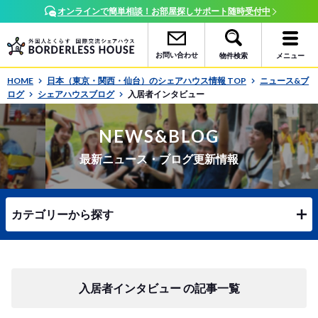
オンラインで簡単相談！お部屋探しサポート随時受付中
お問い合わせ
物件検索
メニュー
HOME
日本（東京・関西・仙台）のシェアハウス情報 TOP
ニュース&ブ
ログ
シェアハウスブログ
入居者インタビュー
NEWS&BLOG
最新ニュース・ブログ更新情報
カテゴリーから探す
入居者インタビュー の記事一覧