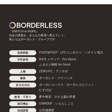
『SWITCH to HOPE』
社会の課題を、みんなの希望へ変えていく。
私たちはボーダレス・グループです
POST&POST
LFCコンポスト
ハチドリ電力
気候変動
RICE メディア
For Good
市民参画
ふるさと納税 for Good
ZERO PC
アノサポ
人権
ボーダレス・グリーンズ
農業
ボーダレスハウス
ボーダレスビジット
多文化共生
むすびば
夢中教室
小さな森の学童
教育・子育て
UNROOF
いえとしごと
就労機会
公民連携室
地域課題