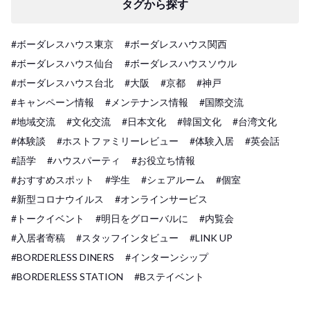
タグから探す
#ボーダレスハウス東京
#ボーダレスハウス関西
#ボーダレスハウス仙台
#ボーダレスハウスソウル
#ボーダレスハウス台北
#大阪
#京都
#神戸
#キャンペーン情報
#メンテナンス情報
#国際交流
#地域交流
#文化交流
#日本文化
#韓国文化
#台湾文化
#体験談
#ホストファミリーレビュー
#体験入居
#英会話
#語学
#ハウスパーティ
#お役立ち情報
#おすすめスポット
#学生
#シェアルーム
#個室
#新型コロナウイルス
#オンラインサービス
#トークイベント
#明日をグローバルに
#内覧会
#入居者寄稿
#スタッフインタビュー
#LINK UP
#BORDERLESS DINERS
#インターンシップ
#BORDERLESS STATION
#Bステイベント