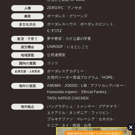
ZERO PC
アノサポ
人権
ボーダレス・グリーンズ
農業
ボーダレスハウス
ボーダレスビジット
多文化共生
むすびば
夢中教室
小さな森の学童
教育・子育て
UNROOF
いえとしごと
就労機会
公民連携室
地域課題
コシツ
国内の貧困
ボーダレスアカデミー
起業支援・人材育成
次世代リーダー育成プログラム「HOPE」
AMOMA
JOGGO
LIB
アフリカシアバター
海外の貧困
Haruulala organic
Ethical Factory
TAO's NATIVE CHICKEN
バングラデシュ
ミャンマー
グアテマラ
海外拠点
エクアドル
タンザニア
フィリピン
ブルキナファソ
マレーシア
セネガル
ケニア
タイ
韓国
台湾