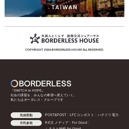
TAIWAN
COPYRIGHT 2026 BORDERLESS HOUSE ALL RESERVED.
『SWITCH to HOPE』
社会の課題を、みんなの希望へ変えていく。
私たちはボーダレス・グループです
POST&POST
LFCコンポスト
ハチドリ電力
気候変動
RICE メディア
For Good
市民参画
ふるさと納税 for Good