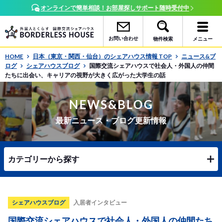
オンラインで簡単相談！お部屋探しサポート随時受付中
お問い合わせ
物件検索
メニュー
HOME
日本（東京・関西・仙台）のシェアハウス情報 TOP
ニュース&ブ
ログ
シェアハウスブログ
国際交流シェアハウスで社会人・外国人の仲間
たちに出会い、キャリアの視野が大きく広がった大学生の話
NEWS&BLOG
最新ニュース・ブログ更新情報
カテゴリーから探す
シェアハウスブログ
入居者インタビュー
国際交流シェアハウスで社会人・外国人の仲間たち