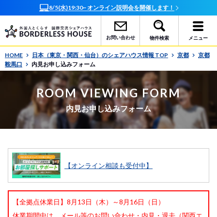
8/5(水)19:30~ オンライン説明会を開催します！
オ
お問い合わせ
物件検索
メニュー
HOME
日本（東京・関西・仙台）のシェアハウス情報 TOP
京都
京都
鞍馬口
内見お申し込みフォーム
ROOM VIEWING FORM
内見お申し込みフォーム
【オンライン相談も受付中】
【全拠点休業日】8月13日（木）～8月16日（日）
休業期間中は、メール等のお問い合わせ・内見・退去（関西エ