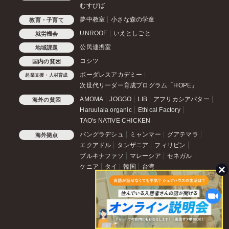
むすびば
夢中教室
小さな森の学童
教育・子育て
UNROOF
いえとしごと
就労機会
公民連携室
地域課題
コシツ
国内の貧困
ボーダレスアカデミー
起業支援・人材育成
次世代リーダー育成プログラム「HOPE」
AMOMA
JOGGO
LIB
アフリカシアバター
海外の貧困
Haruulala organic
Ethical Factory
TAO's NATIVE CHICKEN
バングラデシュ
ミャンマー
グアテマラ
海外拠点
エクアドル
タンザニア
フィリピン
ブルキナファソ
マレーシア
セネガル
ケニア
タイ
韓国
台湾