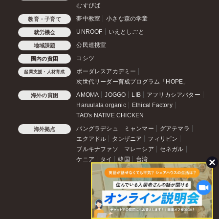
むすびば
夢中教室
小さな森の学童
教育・子育て
UNROOF
いえとしごと
就労機会
公民連携室
地域課題
コシツ
国内の貧困
ボーダレスアカデミー
起業支援・人材育成
次世代リーダー育成プログラム「HOPE」
AMOMA
JOGGO
LIB
アフリカシアバター
海外の貧困
Haruulala organic
Ethical Factory
TAO's NATIVE CHICKEN
バングラデシュ
ミャンマー
グアテマラ
海外拠点
エクアドル
タンザニア
フィリピン
ブルキナファソ
マレーシア
セネガル
ケニア
タイ
韓国
台湾