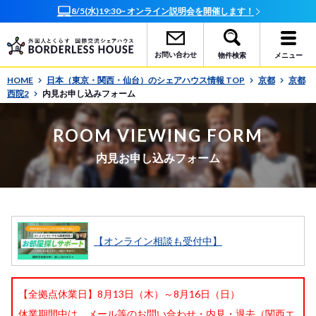
8/5(水)19:30~ オンライン説明会を開催します！
お問い合わせ
物件検索
メニュー
HOME
日本（東京・関西・仙台）のシェアハウス情報 TOP
京都
京都
西院2
内見お申し込みフォーム
ROOM VIEWING FORM
内見お申し込みフォーム
【オンライン相談も受付中】
【全拠点休業日】8月13日（木）～8月16日（日）
休業期間中は、メール等のお問い合わせ・内見・退去（関西エ