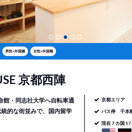
男性×外国籍
女性×外国籍
USE
京都西陣
立命館・同志社大学へ自転車通
京都エリア
伝統的な街並みで、国内留学
バス停 千本
現在
7
カ国
17