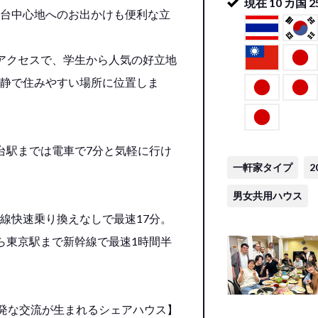
現在
10
カ国
2
台中心地へのお出かけも便利な立
アクセスで、学生から人気の好立地
静で住みやすい場所に位置しま
台駅までは電車で7分と気軽に行け
一軒家タイプ
2
男女共用ハウス
線快速乗り換えなしで最速17分。
ら東京駅まで新幹線で最速1時間半
活発な交流が生まれるシェアハウス】