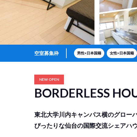
空室募集枠
男性×日本国籍
女性×日本国籍
NEW OPEN
BORDERLESS HO
東北大学川内キャンパス横のグロー
ぴったりな仙台の国際交流シェアハ