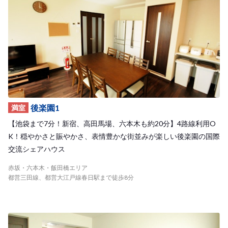
後楽園1
満室
【池袋まで7分！新宿、高田馬場、六本木も約20分】4路線利用O
K！穏やかさと賑やかさ、表情豊かな街並みが楽しい後楽園の国際
交流シェアハウス
赤坂・六本木・飯田橋エリア
都営三田線、都営大江戸線春日駅まで徒歩8分