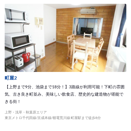
町屋2
【上野まで9分、池袋まで18分！】3路線が利用可能！下町の雰囲
気、古き良き町並み、美味しい飲食店、歴史的な建造物が堪能で
きる街！
上野・浅草・秋葉原エリア
東京メトロ千代田線/京成本線/都電荒川線 町屋駅まで徒歩8分